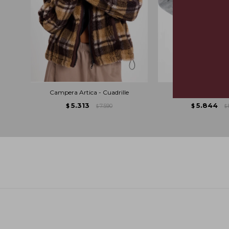
Campera Artica - Cuadrille
Chaqueta Air - G
5.313
5.844
$
7.590
$
$
$