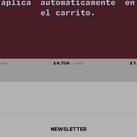
ris Claro
Chaqueta Shell - Azul
Tapado 
6.706
7
8.990
$
7.890
$
$
NEWSLETTER