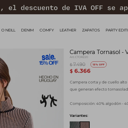
 O NEILL
DENIM
COMFY
LEATHER
ZAPATOS
PARTY EDIT
Campera Tornasol - 
CTOR220
7.490
$
15
6.366
$
Campera corta y de cuello alto
que generan efecto tornasolad 
Composición: 40% algodón - 40
Variantes: