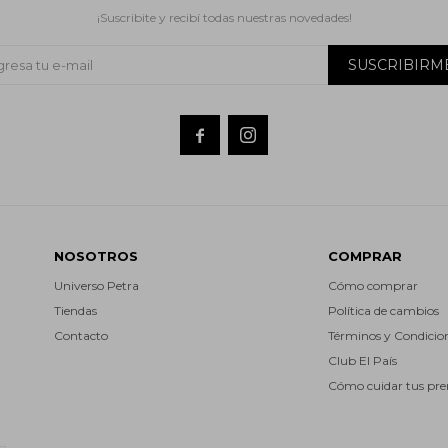
¡Suscribite y recibí todas nuestras novedades!
SUSCRIBIRM


NOSOTROS
COMPRAR
Universo Petra
Cómo comprar
Tiendas
Política de cambios
Contacto
Términos y Condicio
Club El País
Cómo cuidar tus pr