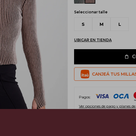
Seleccionar talle
S
M
L
UBICAR EN TIENDA
C
CANJEÁ TUS MILLA
Pagos:
Ver opciones de pago y planes de
Envíos