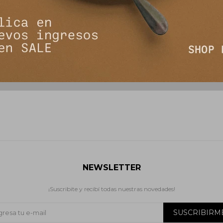
re - Azul
Tapado Woolen - Chocolate
Campera 
4.990
2
6.190
$
12.990
$
$
NEWSLETTER
¡Suscribite y recibí todas nuestras novedades!
SUSCRIBIRM