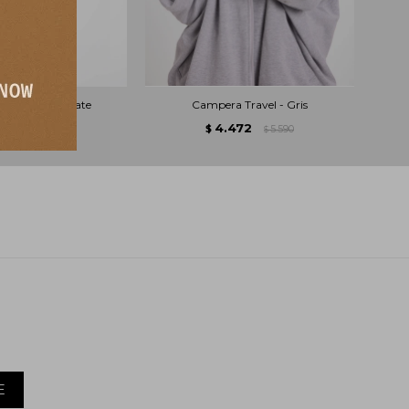
Safe - Chocolate
Campera Travel - Gris
.861
4.472
6.990
$
5.590
$
$
E