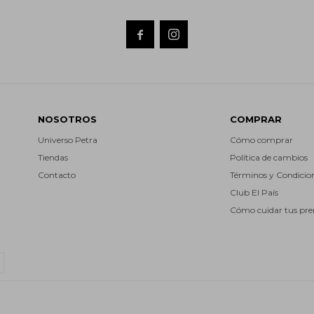


NOSOTROS
COMPRAR
Universo Petra
Cómo comprar
Tiendas
Política de cambios
Contacto
Términos y Condicio
Club El País
Cómo cuidar tus pr