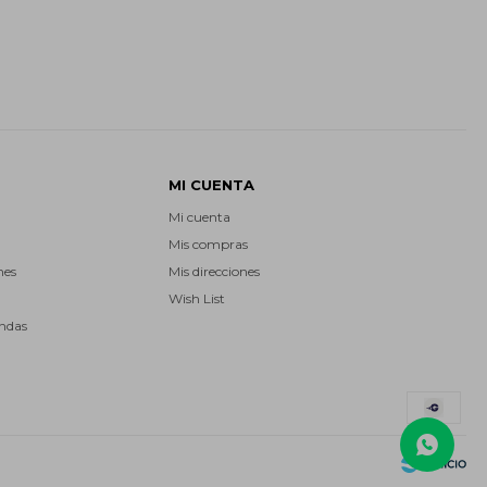
MI CUENTA
Mi cuenta
Mis compras
nes
Mis direcciones
Wish List
endas