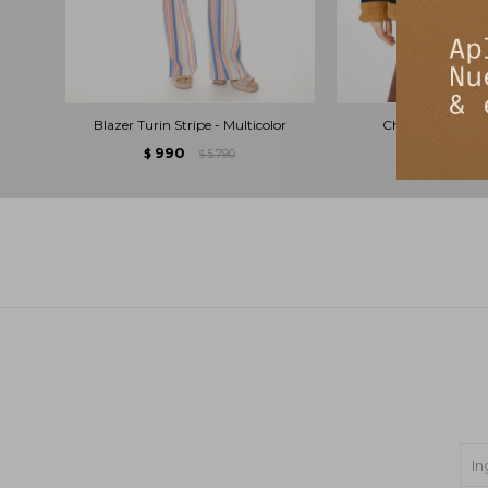
Blazer Turin Stripe - Multicolor
Chaqueta Silvest
990
2.490
$
5.790
$
$
$