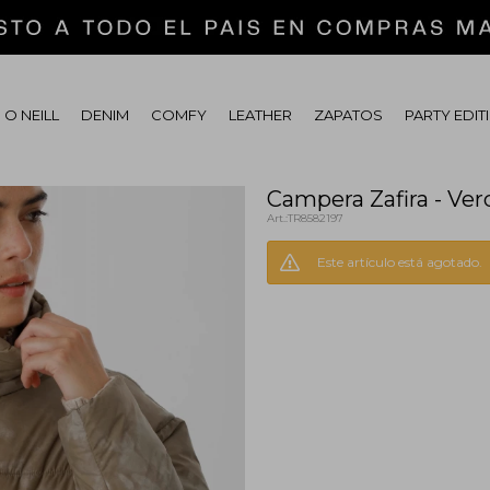
 O NEILL
DENIM
COMFY
LEATHER
ZAPATOS
PARTY EDIT
Campera Zafira - Ver
TR8582197
Este artículo está agotado.