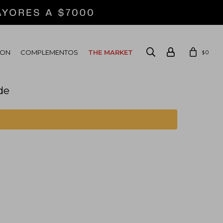
ION
COMPLEMENTOS
THE MARKET
0
$
de