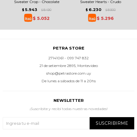
Sweater Crop - Chocolate
Sweater Hearts - Crudo
5.943
6.230
$
8.490
$
8.900
$
$
$
5.052
$
5.296
PETRA STORE
27141061 - 099 747 832
21 de setiembre 2895, Montevideo
shop@petrastore.com.uy
De lunes a sábados de 11 a 20hs
NEWSLETTER
¡Suscribite y recibí todas nuestras novedades!
SUSCRIBIRME