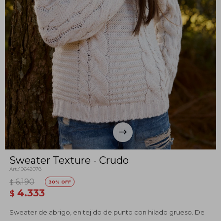
Sweater Texture - Crudo
10642078
6.190
$
30
4.333
$
Sweater de abrigo, en tejido de punto con hilado grueso. De