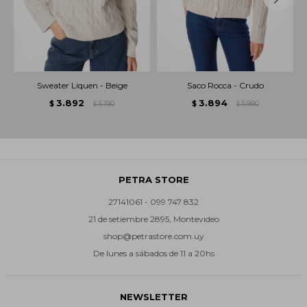
Sweater Liquen - Beige
Saco Rocca - Crudo
3.892
3.894
$
5.190
$
5.990
$
$
PETRA STORE
27141061 - 099 747 832
21 de setiembre 2895, Montevideo
shop@petrastore.com.uy
De lunes a sábados de 11 a 20hs
NEWSLETTER