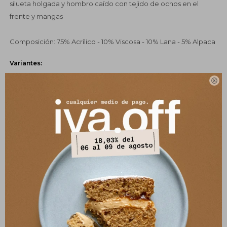
silueta holgada y hombro caído con tejido de ochos en el
frente y mangas
Composición: 75% Acrílico - 10% Viscosa - 10% Lana - 5% Alpaca
Variantes:

UBICAR EN TIENDA
GUÍA DE TALLES
COMPRAR
CANJEÁ TUS MILLAS ITAÚ
Pagos:
Ver opciones de pago y planes de cuotas