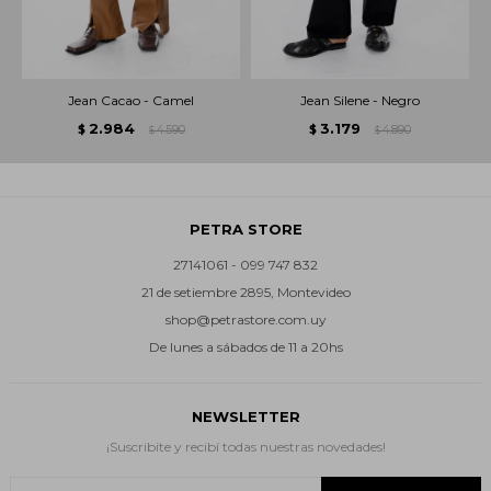
Jean Cacao - Camel
Jean Silene - Negro
2.984
3.179
$
4.590
$
4.890
$
$
PETRA STORE
27141061 - 099 747 832
21 de setiembre 2895, Montevideo
shop@petrastore.com.uy
De lunes a sábados de 11 a 20hs
NEWSLETTER
¡Suscribite y recibí todas nuestras novedades!