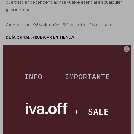
que trasciende tendencias y se vuelve esencial en cualquier
guardarropa.
Composición: 96% algodón - 3% poliéster - 1% elastano
UBICAR EN TIENDA
GUÍA DE TALLES

SELECCIONAR TALLE
COMPRAR
CANJEÁ TUS MILLAS ITAÚ
Pagos:
Ver opciones de pago y planes de cuotas