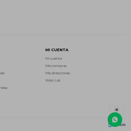
MI CUENTA
Mi cuenta
Mis compras
nes
Mis direcciones
Wish List
endas