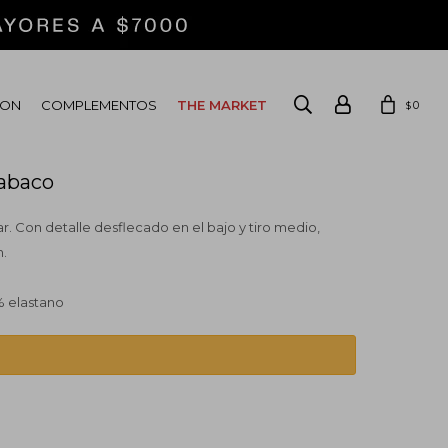
ION
COMPLEMENTOS
THE MARKET
0
$
Tabaco
r. Con detalle desflecado en el bajo y tiro medio,
n.
% elastano