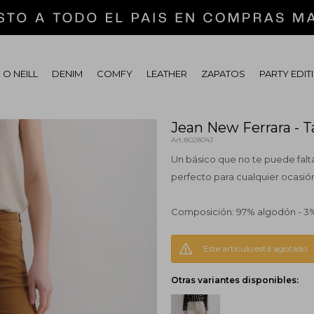
 O NEILL
DENIM
COMFY
LEATHER
ZAPATOS
PARTY EDIT
Jean New Ferrara - 
802804J
Un básico que no te puede falta
perfecto para cualquier ocasió
Composición: 97% algodón - 3
Este artículo está agotado.
Otras variantes disponibles: