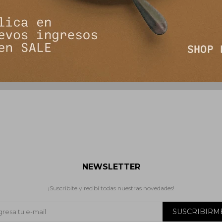
 - Gris
Pantalon Form - Bordeaux
Pantalo
3.414
3
4.590
$
5.690
$
$
NEWSLETTER
¡Suscribite y recibí todas nuestras novedades!
SUSCRIBIRM