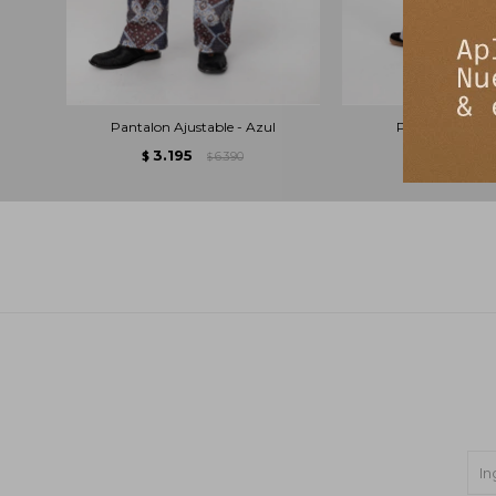
Pantalon Ajustable - Azul
Pantalon Comfy
3.195
3.213
$
6.390
$
$
$