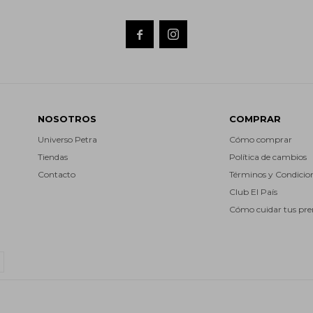


NOSOTROS
COMPRAR
Universo Petra
Cómo comprar
Tiendas
Política de cambios
Contacto
Términos y Condicio
Club El País
Cómo cuidar tus pr