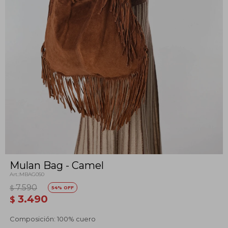
Mulan Bag - Camel
MBAG050
7.590
$
54
3.490
$
Composición: 100% cuero