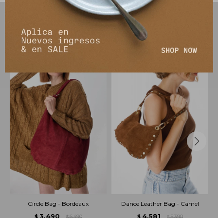
PRODUCTOS QUE TE PUEDEN INTERESAR
Circle Bag - Bordeaux
Dance Leather Bag - Camel
3.490
4.581
$
6.490
$
5.390
$
$