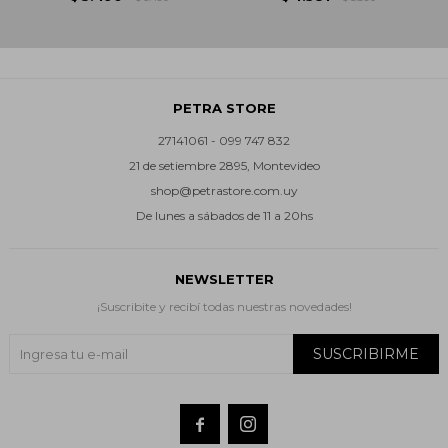
PETRA STORE
27141061 - 099 747 832
21 de setiembre 2895, Montevideo
shop@petrastore.com.uy
De lunes a sábados de 11 a 20hs
NEWSLETTER
¡Suscribite y recibí todas nuestras novedades!
SUSCRIBIRME

