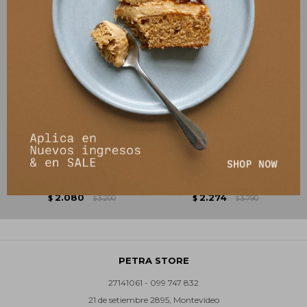
Tshirt Basica - Blanco
Tshirt Lines - Combinada
2.080
2.274
$
3.200
$
3.790
$
$
PETRA STORE
27141061 - 099 747 832
21 de setiembre 2895, Montevideo