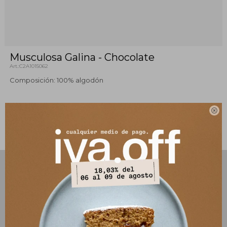
Musculosa Galina - Chocolate
C2A1015062
Composición: 100% algodón

Este artículo está agotado.
PRODUCTOS QUE TE PUEDEN INTERESAR