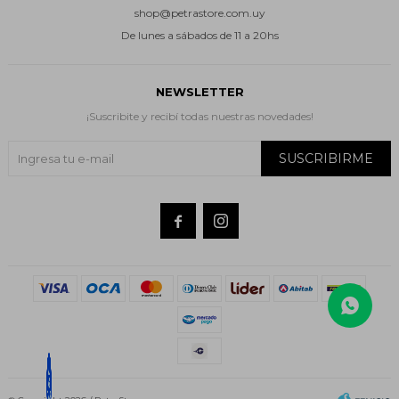
shop@petrastore.com.uy
De lunes a sábados de 11 a 20hs
NEWSLETTER
¡Suscribite y recibí todas nuestras novedades!
SUSCRIBIRME

