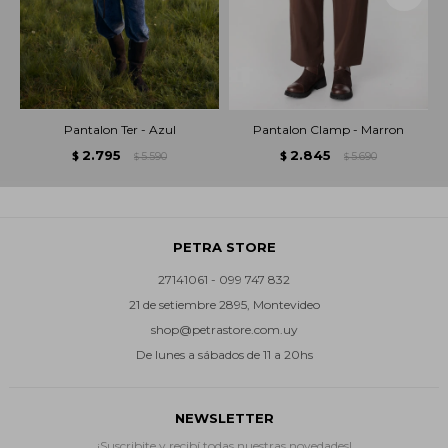
Pantalon Ter - Azul
Pantalon Clamp - Marron
2.795
2.845
$
5.590
$
5.690
$
$
PETRA STORE
27141061 - 099 747 832
21 de setiembre 2895, Montevideo
shop@petrastore.com.uy
De lunes a sábados de 11 a 20hs
NEWSLETTER
¡Suscribite y recibí todas nuestras novedades!