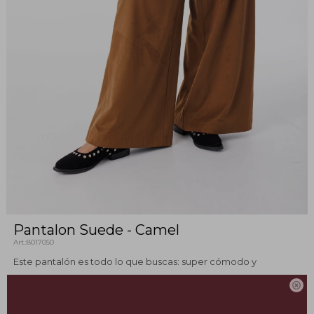
Pantalon Suede - Camel
8017050
Este pantalón es todo lo que buscas: super cómodo y
canchero. Combinado con el blazer y hace el match perfecto!

Ideal para un look relajado pero con mucha onda.