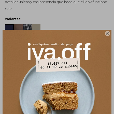
detalles únicos y esa presencia que hace que el look funcione
solo.
Variantes:

UBICAR EN TIENDA
SELECCIONAR TALLE
COMPRAR
CANJEÁ TUS MILLAS ITAÚ
Pagos:
Ver opciones de pago y planes de cuotas