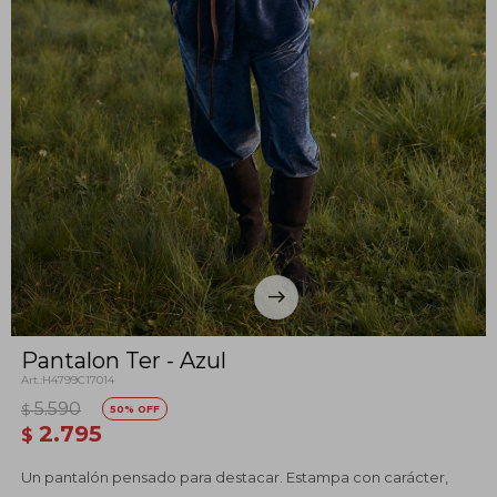
Pantalon Ter - Azul
H4799C17014
5.590
$
50
2.795
$
Un pantalón pensado para destacar. Estampa con carácter,