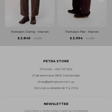
Pantalon Clamp - Marron
Pantalon Flex - Marron
2.845
2.994
$
5.690
$
4.990
$
$
PETRA STORE
27141061 - 099 747 832
21 de setiembre 2895, Montevideo
shop@petrastore.com.uy
De lunes a sábados de 11 a 20hs
NEWSLETTER
¡Suscribite y recibí todas nuestras novedades!