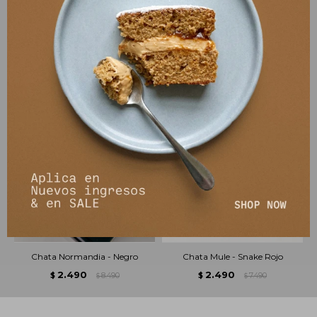
PRODUCTOS QUE TE PUEDEN INTERESAR
Chata Normandia - Negro
Chata Mule - Snake Rojo
2.490
2.490
$
8.490
$
7.490
$
$