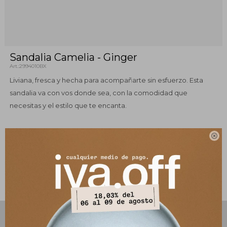
Sandalia Camelia - Ginger
2994010BX
Liviana, fresca y hecha para acompañarte sin esfuerzo. Esta
sandalia va con vos donde sea, con la comodidad que
necesitas y el estilo que te encanta.
100% cuero - Hechas en Uruguay

Este artículo está agotado.