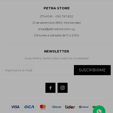
PETRA STORE
27141061 - 099 747 832
21 de setiembre 2895, Montevideo
shop@petrastore.com.uy
De lunes a sábados de 11 a 20hs
NEWSLETTER
¡Suscribite y recibí todas nuestras novedades!
SUSCRIBIRME

