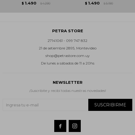
1.490
1.490
$
4.290
$
5.190
$
$
PETRA STORE
27141061 - 099 747 832
21 de setiembre 2895, Montevideo
shop@petrastore.com.uy
De lunes a sábados de 11 a 20hs
NEWSLETTER
¡Suscribite y recibí todas nuestras novedades!
SUSCRIBIRME

