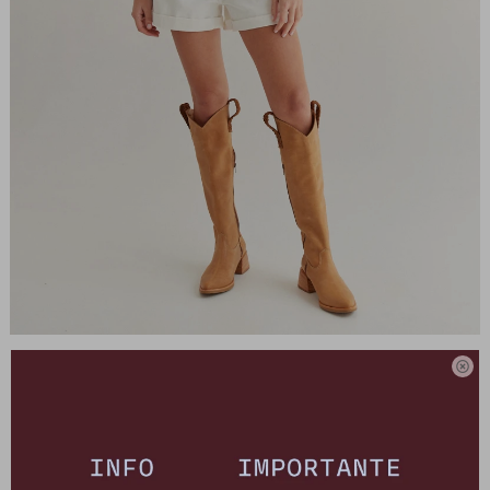
Short Lucrecia - Blanco

SHLUC034
Este artículo está agotado.