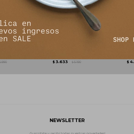
 Crudo
Sweater Liquen - Beige
Saco 
3.633
4
5.990
$
5.190
$
$
NEWSLETTER
¡Suscribite y recibí todas nuestras novedades!