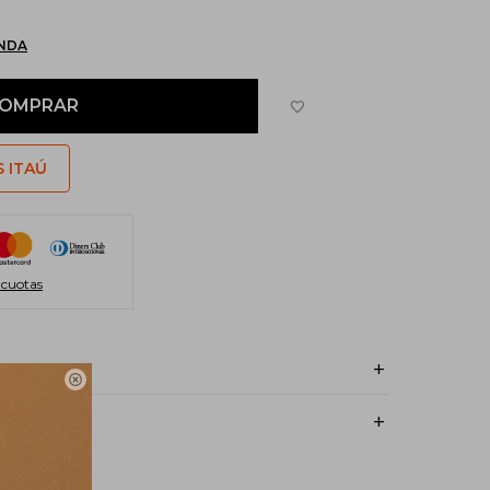
ENDA
OMPRAR
S ITAÚ
 cuotas
