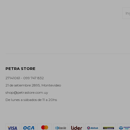
PETRA STORE
27141061 - 099 747 832
21 de setiembre 2895, Montevideo
shop@petrastore.com.uy
De lunes a sábados de 11 a 20hs