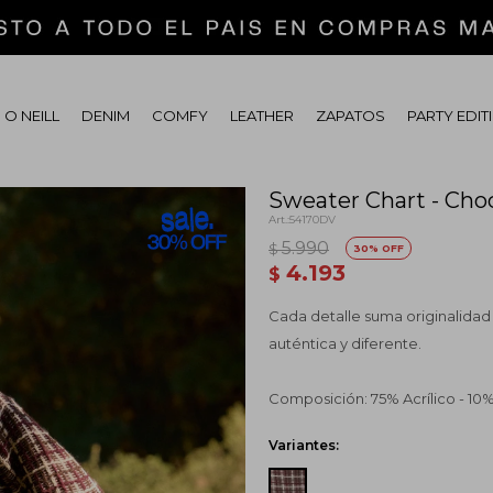
 O NEILL
DENIM
COMFY
LEATHER
ZAPATOS
PARTY EDIT
Sweater Chart - Cho
54170DV
5.990
$
30
4.193
$
Cada detalle suma originalidad
auténtica y diferente.
Composición: 75% Acrílico - 10%
Variantes: