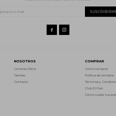
SUSCRIBIRM


NOSOTROS
COMPRAR
Universo Petra
Cómo comprar
Tiendas
Política de cambios
Contacto
Términos y Condicio
Club El País
Cómo cuidar tus pr