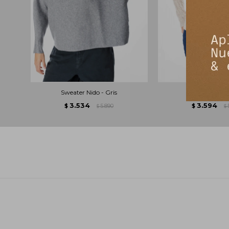
Sweater Nido - Gris
Saco Rocca -
3.534
3.594
$
5.890
$
$
$