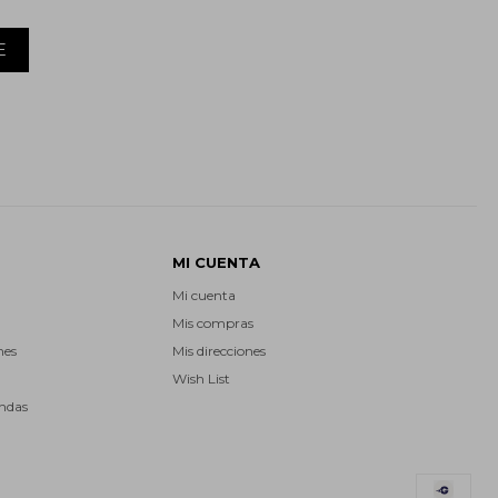
E
MI CUENTA
Mi cuenta
Mis compras
nes
Mis direcciones
Wish List
endas