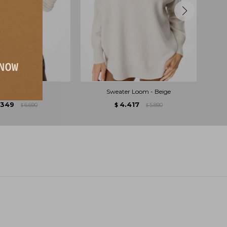
Miscele - Crudo
Sweater Loom - Beige
.349
4.417
6.690
$
5.890
$
$