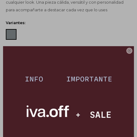
cualquier look. Una pieza cálida, versátil y con personalidad
para acompañarte a destacar cada vez que lo uses
Variantes:
UBICAR EN TIENDA
GUÍA DE TALLES

COMPRAR
CANJEÁ TUS MILLAS ITAÚ
Pagos:
Ver opciones de pago y planes de cuotas
Envíos