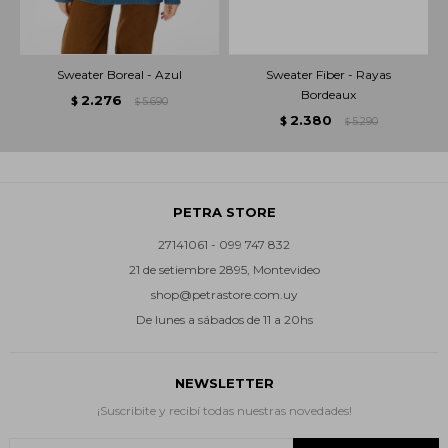
Sweater Boreal - Azul
Sweater Fiber - Rayas
Bordeaux
2.276
$
5.690
$
2.380
$
5.290
$
PETRA STORE
27141061 - 099 747 832
21 de setiembre 2895, Montevideo
shop@petrastore.com.uy
De lunes a sábados de 11 a 20hs
NEWSLETTER
¡Suscribite y recibí todas nuestras novedades!