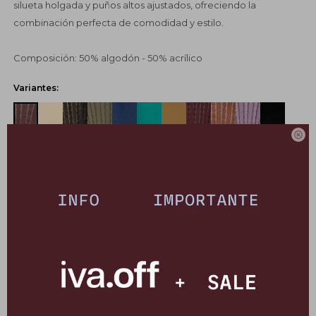
silueta holgada y puños altos ajustados, ofreciendo la
combinación perfecta de comodidad y estilo.
Composición: 50% algodón - 50% acrílico
Variantes:

UBICAR EN TIENDA
GUÍA DE TALLES
COMPRAR
CANJEÁ TUS MILLAS ITAÚ
Pagos:
Ver opciones de pago y planes de cuotas