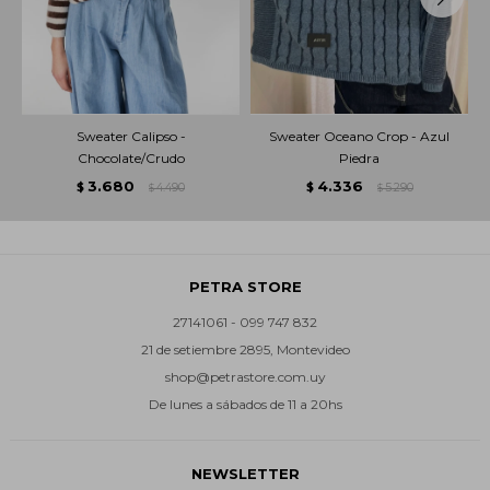
Sweater Calipso -
Sweater Oceano Crop - Azul
Chocolate/Crudo
Piedra
3.680
4.336
$
4.490
$
5.290
$
$
PETRA STORE
27141061 - 099 747 832
21 de setiembre 2895, Montevideo
shop@petrastore.com.uy
De lunes a sábados de 11 a 20hs
NEWSLETTER