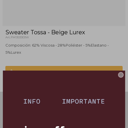
Sweater Tossa - Beige Lurex
FM1303303W
Composición: 62% Viscosa - 28%Poliéster - 5%Elastano -
5%Lurex
Este artículo está agotado.

PRODUCTOS QUE TE PUEDEN INTERESAR