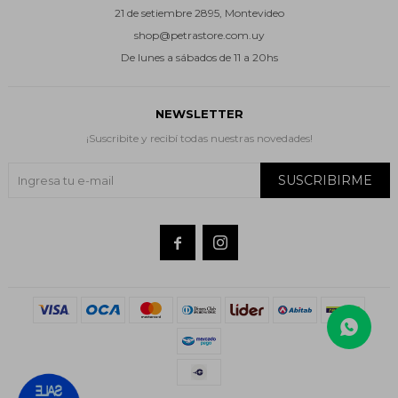
21 de setiembre 2895, Montevideo
shop@petrastore.com.uy
De lunes a sábados de 11 a 20hs
NEWSLETTER
¡Suscribite y recibí todas nuestras novedades!
SUSCRIBIRME

