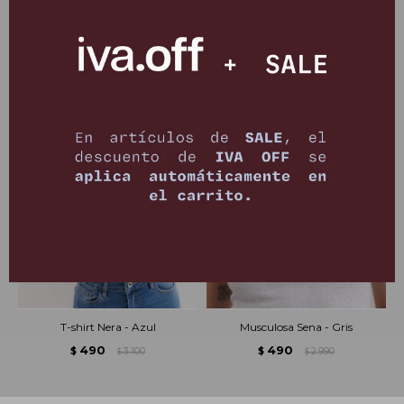
PRODUCTOS QUE TE PUEDEN INTERESAR
T-shirt Nera - Azul
Musculosa Sena - Gris
490
490
$
3.100
$
2.990
$
$