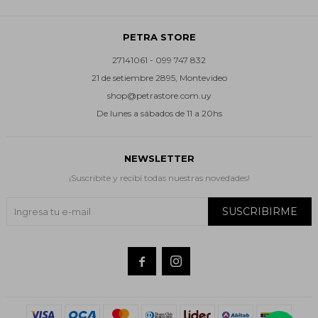
PETRA STORE
27141061 - 099 747 832
21 de setiembre 2895, Montevideo
shop@petrastore.com.uy
De lunes a sábados de 11 a 20hs
NEWSLETTER
¡Suscribite y recibí todas nuestras novedades!
SUSCRIBIRME

