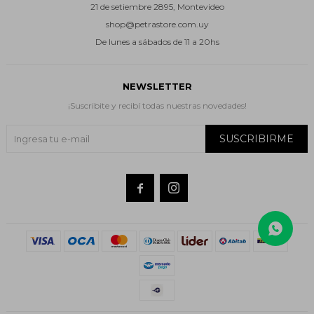
21 de setiembre 2895, Montevideo
shop@petrastore.com.uy
De lunes a sábados de 11 a 20hs
NEWSLETTER
¡Suscribite y recibí todas nuestras novedades!
SUSCRIBIRME

