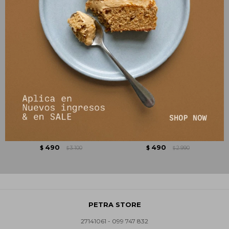
T-shirt Nera - Azul
Musculosa Sena - Gris
490
490
$
3.100
$
2.990
$
$
PETRA STORE
27141061 - 099 747 832