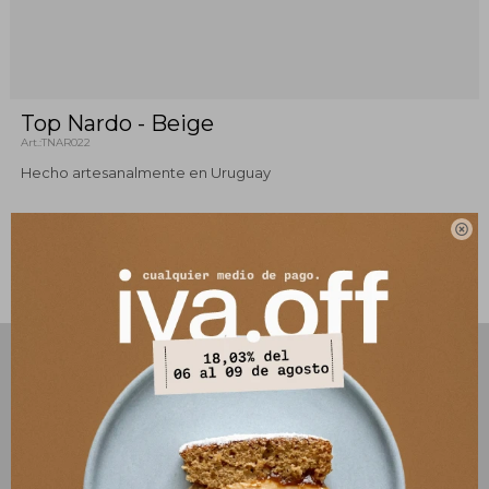
Top Nardo - Beige
TNAR022
Hecho artesanalmente en Uruguay

Este artículo está agotado.
PRODUCTOS QUE TE PUEDEN INTERESAR