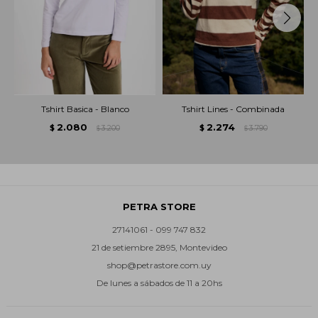
Tshirt Basica - Blanco
Tshirt Lines - Combinada
2.080
2.274
$
3.200
$
3.790
$
$
PETRA STORE
27141061 - 099 747 832
21 de setiembre 2895, Montevideo
shop@petrastore.com.uy
De lunes a sábados de 11 a 20hs