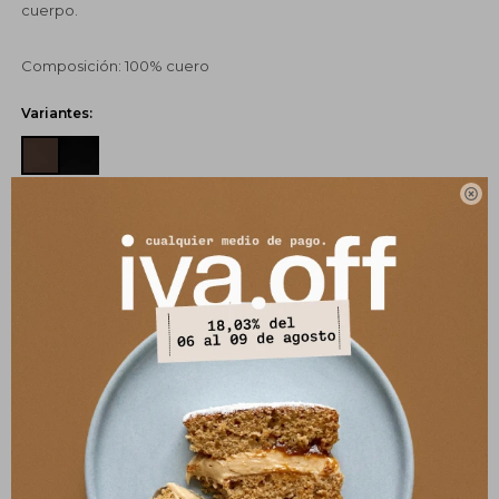
cuerpo.
Composición: 100% cuero
Variantes:

UBICAR EN TIENDA
SELECCIONAR TALLE
COMPRAR
CANJEÁ TUS MILLAS ITAÚ
Pagos:
Ver opciones de pago y planes de cuotas