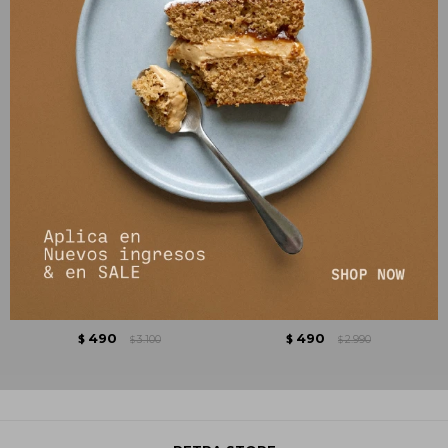
T-shirt Nera - Azul
Musculosa Sena - Gris
490
490
$
3.100
$
2.990
$
$