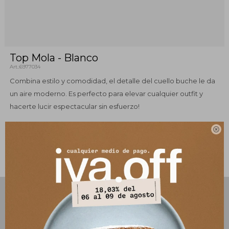
Top Mola - Blanco
6977034
Combina estilo y comodidad, el detalle del cuello buche le da
un aire moderno. Es perfecto para elevar cualquier outfit y
hacerte lucir espectacular sin esfuerzo!

Este artículo está agotado.
PRODUCTOS QUE TE PUEDEN INTERESAR