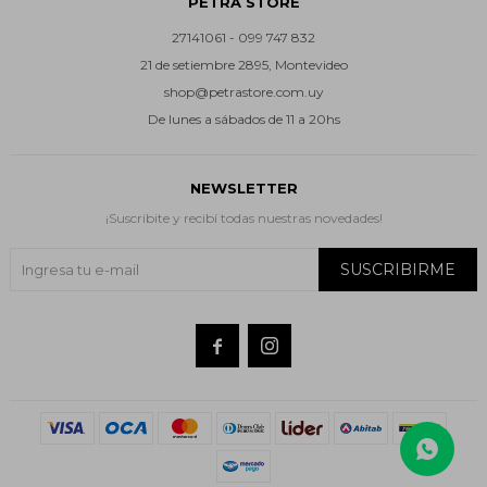
PETRA STORE
27141061 - 099 747 832
21 de setiembre 2895, Montevideo
shop@petrastore.com.uy
De lunes a sábados de 11 a 20hs
NEWSLETTER
¡Suscribite y recibí todas nuestras novedades!
SUSCRIBIRME

