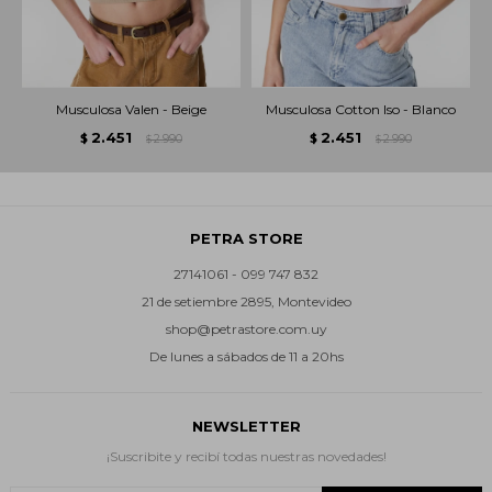
Musculosa Valen - Beige
Musculosa Cotton Iso - Blanco
2.451
2.451
$
2.990
$
2.990
$
$
PETRA STORE
27141061 - 099 747 832
21 de setiembre 2895, Montevideo
shop@petrastore.com.uy
De lunes a sábados de 11 a 20hs
NEWSLETTER
¡Suscribite y recibí todas nuestras novedades!