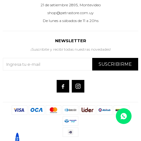
21 de setiembre 2895, Montevideo
shop@petrastore.com.uy
De lunes a sábados de 11 a 20hs
NEWSLETTER
¡Suscribite y recibí todas nuestras novedades!
SUSCRIBIRME

