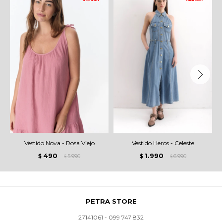
Vestido Nova - Rosa Viejo
Vestido Heros - Celeste
490
1.990
$
5.990
$
6.990
$
$
PETRA STORE
27141061 - 099 747 832