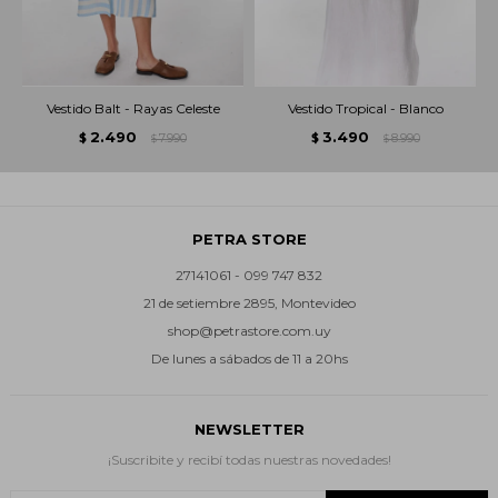
Vestido Balt - Rayas Celeste
Vestido Tropical - Blanco
2.490
3.490
$
7.990
$
8.990
$
$
PETRA STORE
27141061 - 099 747 832
21 de setiembre 2895, Montevideo
shop@petrastore.com.uy
De lunes a sábados de 11 a 20hs
NEWSLETTER
¡Suscribite y recibí todas nuestras novedades!