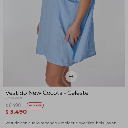
Vestido New Cocota - Celeste
638c059
6.490
$
46
3.490
$
Vestido con cuello redondo y molderia oversize, bolsillos en