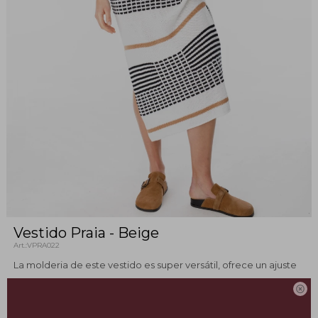
Vestido Praia - Beige
VPRA022
La molderia de este vestido es super versátil, ofrece un ajuste
favorecedor para todo tipo de silueta y es super adaptable

para cualquier plan! es un Must en tu placard.