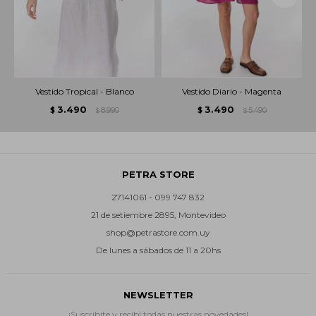
Vestido Tropical - Blanco
Vestido Diario - Magenta
3.490
3.490
$
8.990
$
5.490
$
$
PETRA STORE
27141061 - 099 747 832
21 de setiembre 2895, Montevideo
shop@petrastore.com.uy
De lunes a sábados de 11 a 20hs
NEWSLETTER
¡Suscribite y recibí todas nuestras novedades!