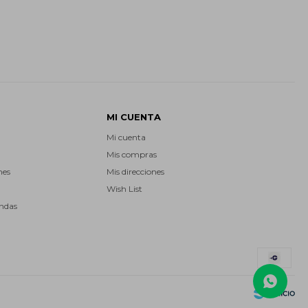
MI CUENTA
Mi cuenta
Mis compras
nes
Mis direcciones
Wish List
endas