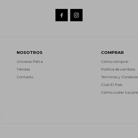


NOSOTROS
COMPRAR
Universo Petra
Cómo comprar
Tiendas
Política de cambios
Contacto
Términos y Condicio
Club El País
Cómo cuidar tus pr