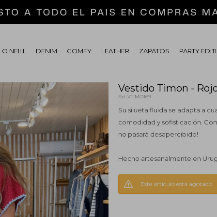
 O NEILL
DENIM
COMFY
LEATHER
ZAPATOS
PARTY EDIT
Vestido Timon - Roj
VTIMO169
Su silueta fluida se adapta a cua
comodidad y sofisticación. Com
no pasará desapercibido!
Hecho artesanalmente en Uru
Este artículo está agotado.