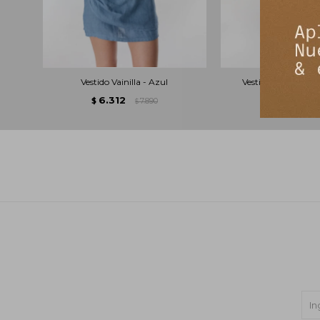
Vestido Vainilla - Azul
Vestido Largo Gia 
6.312
7.131
$
7.890
$
8
$
$