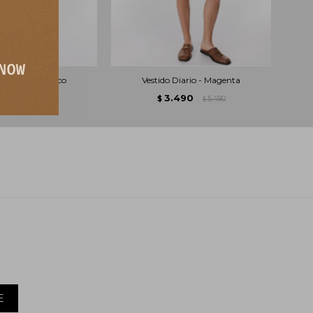
Tropical - Blanco
Vestido Diario - Magenta
V
.490
3.490
8.990
$
5.490
$
$
E