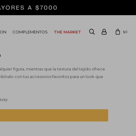
ION
COMPLEMENTOS
THE MARKET
0
$
o
lquier figura, mientras que la textura del tejido ofrece
bínalo con tus accesorios favoritos para un look que
guay