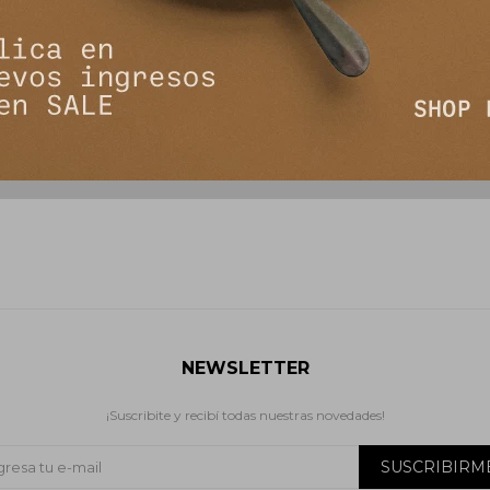
- Chocolate
Vestido Corto Gia - Chocolate
Vestido 
7.131
3
.390
$
8.390
$
$
NEWSLETTER
¡Suscribite y recibí todas nuestras novedades!
SUSCRIBIRM