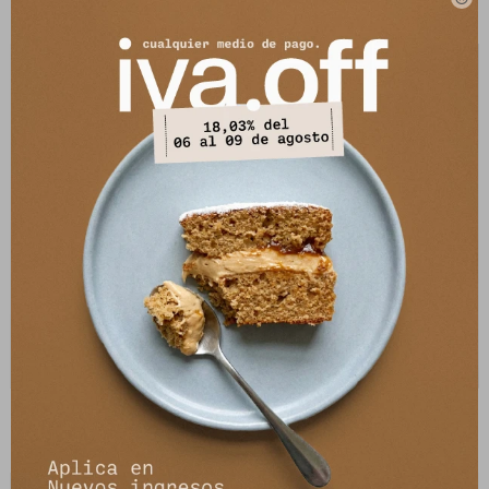
4.194
4.194
$
6.990
$
6.990
$
$
Blazer Turin - Vison
Sweater Panal - Azul
4.194
3.493
$
6.990
$
4.990
$
$