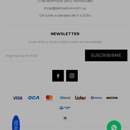
21 de setiembre 2895, Montevideo
shop@petrastore.com.uy
De lunes a sábados de 11 a 20hs
NEWSLETTER
¡Suscribite y recibí todas nuestras novedades!
SUSCRIBIRME

