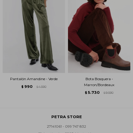
Pantalón Amandine - Verde
Bota Bosquera -
Marron/Bordeaux
990
$
4.590
$
5.730
$
9.590
$
PETRA STORE
27141061 - 099 747 832