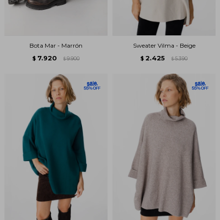
Bota Mar - Marrón
Sweater Vilma - Beige
7.920
2.425
$
9.900
$
5.390
$
$