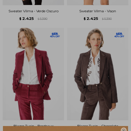
Sweater Vilma - Verde Oscuro
Sweater Vilma - Vison
2.425
2.425
$
5.390
$
5.390
$
$
Blazer Turin - Bordeaux
Blazer Turin - Chocolate
