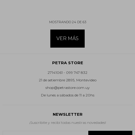
MOSTRANDO
24
DE
63
VER MÁS
PETRA STORE
27141061 - 099 747 832
21 de setiembre 2895, Montevideo
shop@petrastore.com.uy
De lunes a sábados de 11 a 20hs
NEWSLETTER
¡Suscribite y recibí todas nuestras novedades!