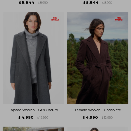
5.844
5.844
$
8.990
$
8.990
$
$
Tapado Woolen - Gris Oscuro
Tapado Woolen - Chocolate
4.990
4.990
$
12.990
$
12.990
$
$