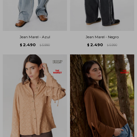
Jean Marel - Azul
Jean Marel - Negro
2.490
2.490
$
5.990
$
5.990
$
$