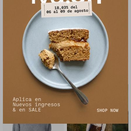
Bota Mar - Marrón
Sweater Amanita - Bordeaux
7.920
2.470
$
9.900
$
5.490
$
$