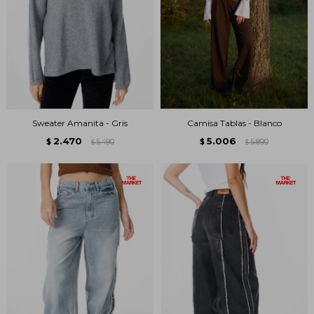
Sweater Amanita - Gris
Camisa Tablas - Blanco
2.470
5.006
$
5.490
$
5.890
$
$