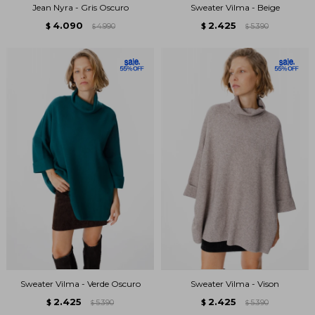
Jean Nyra - Gris Oscuro
Sweater Vilma - Beige
4.090
2.425
$
4.990
$
5.390
$
$
Sweater Vilma - Verde Oscuro
Sweater Vilma - Vison
2.425
2.425
$
5.390
$
5.390
$
$