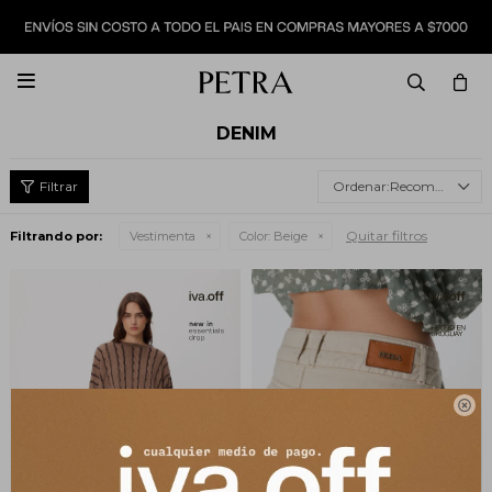

DENIM
Recomendados
Quitar filtros
Filtrando por:
Vestimenta
Color:
Beige
