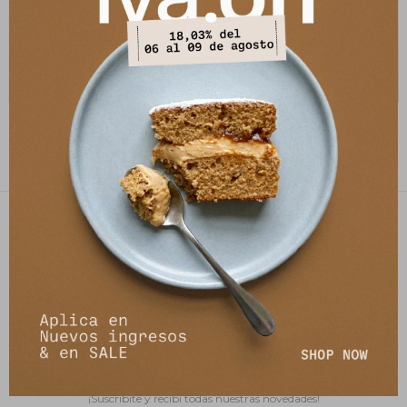
Jean Urix - Beige
Jean Rambla - Beige
4.910
5.730
$
5.990
$
6.990
$
$
PETRA STORE
27141061 - 099 747 832
21 de setiembre 2895, Montevideo
shop@petrastore.com.uy
De lunes a sábados de 11 a 20hs
NEWSLETTER
¡Suscribite y recibí todas nuestras novedades!