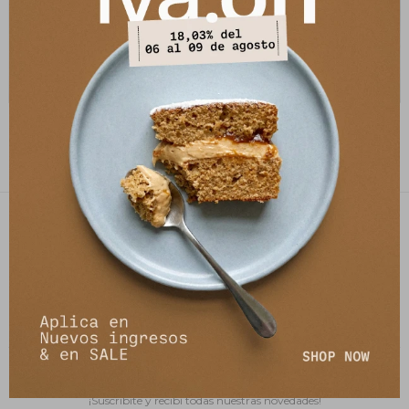
Jean Kai - Vison
Jean Lunel - Vison
4.910
4.910
$
5.990
$
5.990
$
$
PETRA STORE
27141061 - 099 747 832
21 de setiembre 2895, Montevideo
shop@petrastore.com.uy
De lunes a sábados de 11 a 20hs
NEWSLETTER
¡Suscribite y recibí todas nuestras novedades!