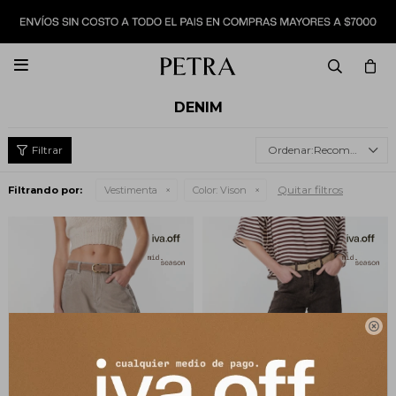

DENIM
Recomendados
Quitar filtros
Filtrando por:
Vestimenta
Color:
Vison
