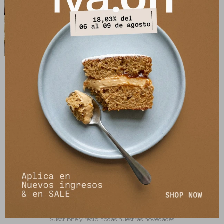
Zueco Iglu - Camel
8.236
$
9.690
$
PETRA STORE
27141061 - 099 747 832
21 de setiembre 2895, Montevideo
shop@petrastore.com.uy
De lunes a sábados de 11 a 20hs
NEWSLETTER
¡Suscribite y recibí todas nuestras novedades!