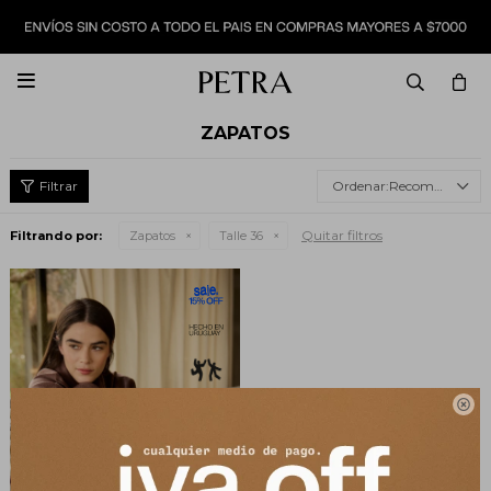

ZAPATOS
Recomendados
Quitar filtros
Filtrando por:
Zapatos
Talle 36
