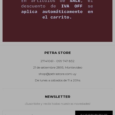
T-shirt Nera - Azul
490
$
3.100
$
PETRA STORE
27141061 - 099 747 832
21 de setiembre 2895, Montevideo
shop@petrastore.com.uy
De lunes a sábados de 11 a 20hs
NEWSLETTER
¡Suscribite y recibí todas nuestras novedades!