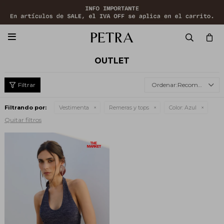

OUTLET
Recomendados
Filtrando por:
Vestimenta
Remeras y tops
Color:
Azul
Quitar filtros