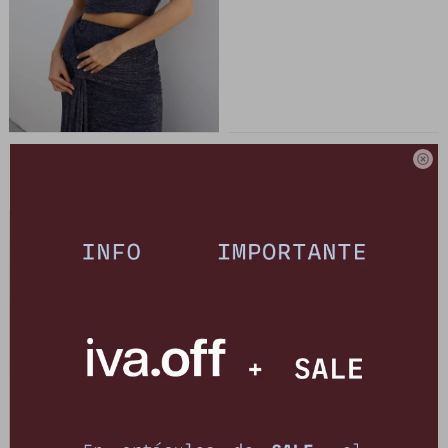
Top Lily - Azul Lurex
Remera Flowers Club - Flor Azul

2.490
990
$
3.490
$
3.490
$
$