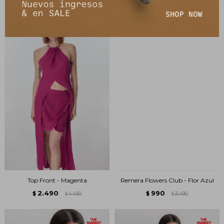
Top Front - Magenta
Remera Flowers Club - Flor Azul
2.490
990
$
4.490
$
3.490
$
$