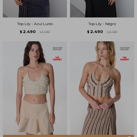
Top Lily - Azul Lurex
Top Lily - Negro
2.490
2.490
$
3.490
$
3.490
$
$