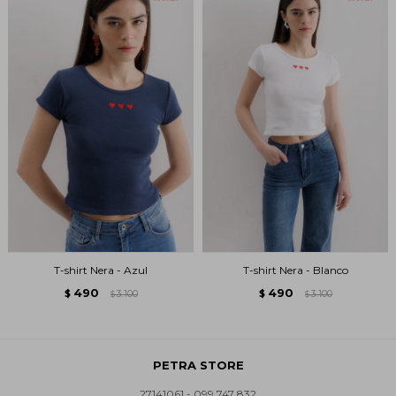
T-shirt Nera - Azul
T-shirt Nera - Blanco
490
490
$
3.100
$
3.100
$
$
PETRA STORE
27141061 - 099 747 832