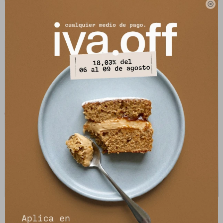

Top Lath - Crudo
Top Lath - Marron
3.490
3.490
$
6.490
$
6.490
$
$
Top Lath - Negro
Top Front - Celeste
3.490
2.490
$
6.490
$
4.490
$
$