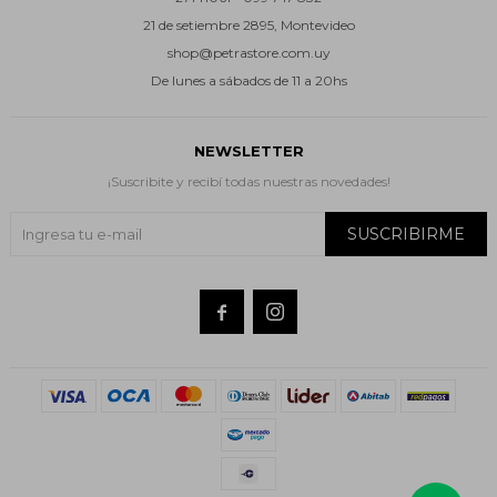
21 de setiembre 2895, Montevideo
shop@petrastore.com.uy
De lunes a sábados de 11 a 20hs
NEWSLETTER
¡Suscribite y recibí todas nuestras novedades!
SUSCRIBIRME

