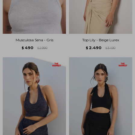
Musculosa Sena - Gris
Top Lily - Beige Lurex
490
2.490
$
2.990
$
3.490
$
$