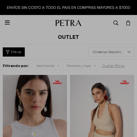

OUTLET
Recomendados
Quitar filtros
Filtrando por:
Vestimenta
Remeras y tops