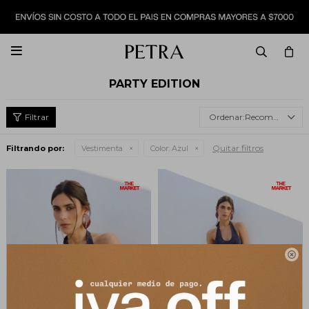

PARTY EDITION
Recomendados
Quitar filtros
Filtrando por:
Vestimenta
Color:
Azul
