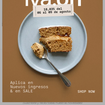
Top Lily - Azul Lurex
Falda Intuición - Azul Lurex
2.490
3.490
$
3.490
$
6.990
$
$
PETRA STORE
27141061 - 099 747 832
21 de setiembre 2895, Montevideo
shop@petrastore.com.uy
De lunes a sábados de 11 a 20hs
NEWSLETTER
¡Suscribite y recibí todas nuestras novedades!