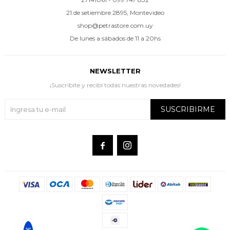
21 de setiembre 2895, Montevideo
shop@petrastore.com.uy
De lunes a sábados de 11 a 20hs
NEWSLETTER
¡Suscribite y recibí todas nuestras novedades!
SUSCRIBIRME

