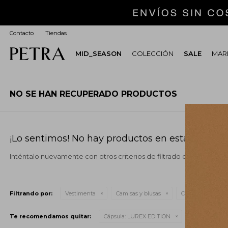
Contacto
Tiendas
MID_SEASON
COLECCIÓN
SALE
MARI
NO SE HAN RECUPERADO PRODUCTOS
¡Lo sentimos! No hay productos en esta sección.
Inténtalo nuevamente con otros criterios de filtrado o busca en o
Filtrando por:
Vestimenta
Camisas y blusas
Cápsula:
LUREX E
Te recomendamos quitar:
Cápsula:
LUREX EDITION