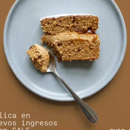
NEWSLETTER
¡Suscribite y recibí todas nuestras novedades!
SUSCRIBIRM


NOSOTROS
COMPRAR