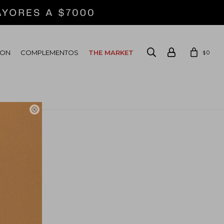
ION
COMPLEMENTOS
THE MARKET
0
$
