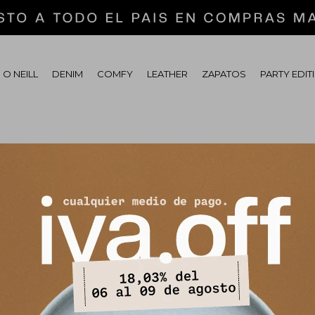
 O NEILL
DENIM
COMFY
LEATHER
ZAPATOS
PARTY EDIT
tras secciones de nuestro catálogo.
Quitar filtros
DITION