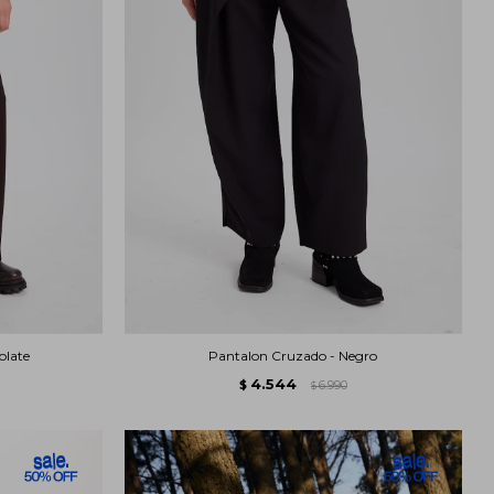
olate
Pantalon Cruzado - Negro
4.544
$
6.990
$