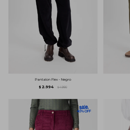
Pantalon Flex - Negro
2.994
$
4.990
$