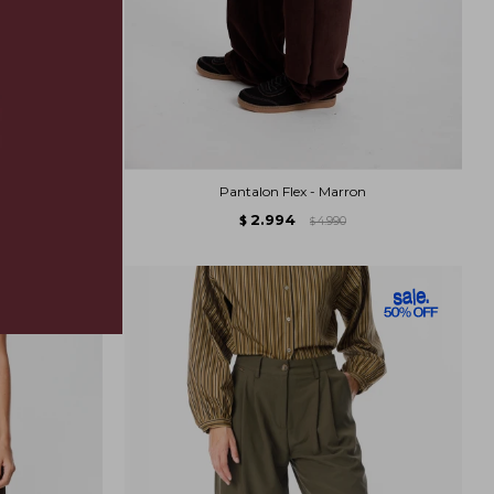
ro
Pantalon Flex - Marron
2.994
$
4.990
$