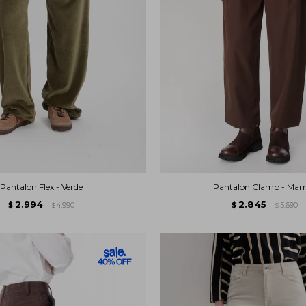
Pantalon Flex - Verde
Pantalon Clamp - Mar
2.994
2.845
$
4.990
$
5.690
$
$