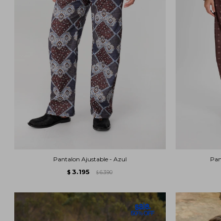
Pantalon Ajustable - Azul
Pan
3.195
$
6.390
$