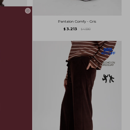

on
Pantalon Comfy - Gris
3.213
$
4.590
$