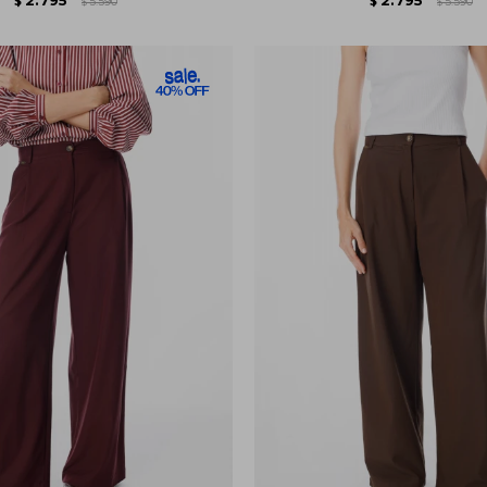
$
5.590
$
5.590
$
$