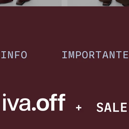
ntalon Form - Bordeaux
Pantalon Form - Marr
3.414
3.414
$
5.690
$
5.690
$
$