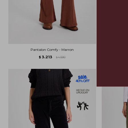
Pantalon Comfy - Marron
Pa
3.213
$
4.590
$