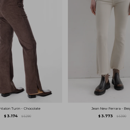
ntalon Turin - Chocolate
Jean New Ferrara - Bei
3.174
3.773
$
5.290
$
5.390
$
$