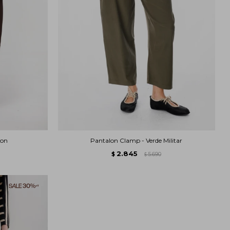
ron
Pantalon Clamp - Verde Militar
2.845
$
5.690
$