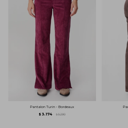
Pantalon Turin - Bordeaux
Pa
3.174
$
5.290
$