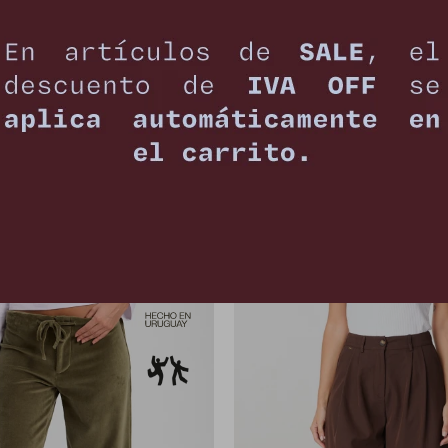
ntalon Thalia - Marron
Pantalon Thalia - Neg
3.442
3.442
$
4.590
$
4.590
$
$