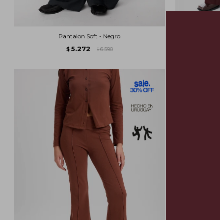
Pantalon Soft - Negro
Pa
5.272
$
6.590
$