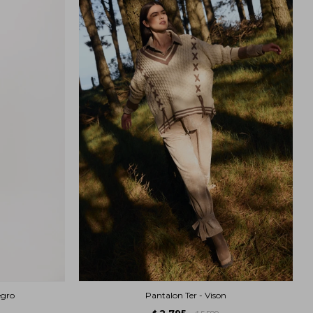
egro
Pantalon Ter - Vison
2.795