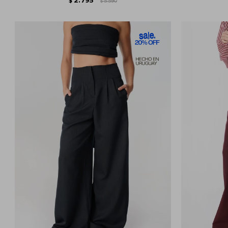
$
5.590
$