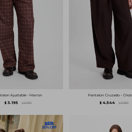
talon Ajustable - Marron
Pantalon Cruzado - Choc
3.195
4.544
$
6.390
$
6.990
$
$