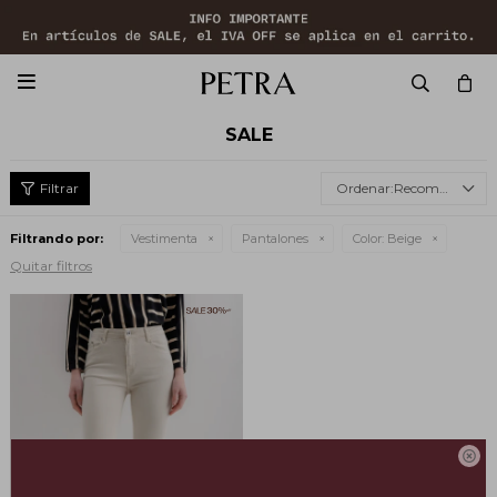

SALE
Recomendados
Filtrando por:
Vestimenta
Pantalones
Color:
Beige
Quitar filtros
