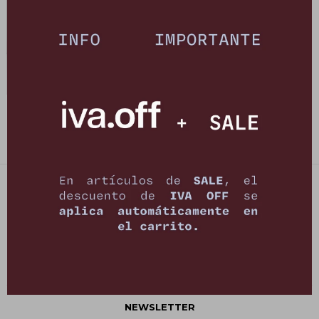
Jean New Ferrara - Beige
3.773
$
5.390
$
PETRA STORE
27141061 - 099 747 832
21 de setiembre 2895, Montevideo
shop@petrastore.com.uy
De lunes a sábados de 11 a 20hs
NEWSLETTER