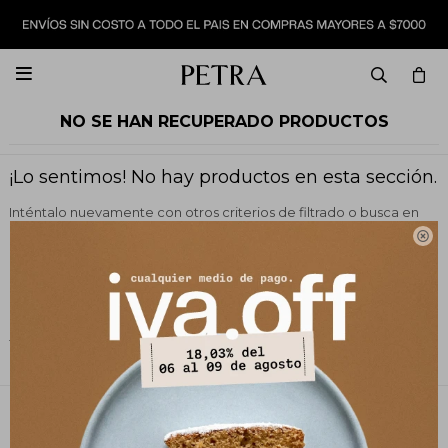

NO SE HAN RECUPERADO PRODUCTOS
¡Lo sentimos! No hay productos en esta sección.
Inténtalo nuevamente con otros criterios de filtrado o busca en
otras secciones de nuestro catálogo.

Filtrando por:
Vestimenta
Pantalones
Color:
Camel
Quitar filtros
PETRA STORE
27141061 - 099 747 832