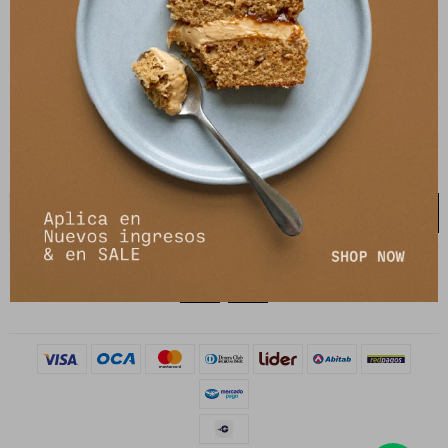
21 de setiembre 2895, Montevideo
shop@petrastore.com.uy
De lunes a sábados de 11 a 20hs
NEWSLETTER
¡Suscribite y recibí todas nuestras novedades!
SUSCRIBIRME

