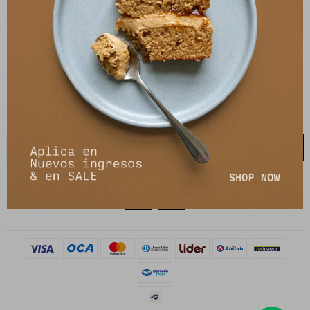
21 de setiembre 2895, Montevideo
shop@petrastore.com.uy
De lunes a sábados de 11 a 20hs
NEWSLETTER
¡Suscribite y recibí todas nuestras novedades!
SUSCRIBIRME

