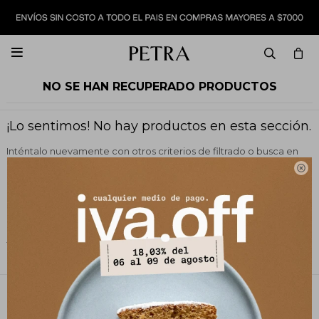

NO SE HAN RECUPERADO PRODUCTOS
¡Lo sentimos! No hay productos en esta sección.
Inténtalo nuevamente con otros criterios de filtrado o busca en
otras secciones de nuestro catálogo.

Filtrando por:
Vestimenta
Remeras y tops
Color:
Camel
Quitar filtros
PETRA STORE
27141061 - 099 747 832