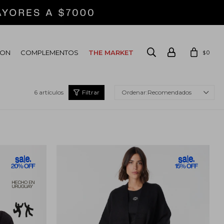
ION
COMPLEMENTOS
THE MARKET
0
$
6 artículos
Recomendados