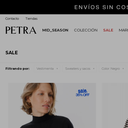
Contacto
Tiendas
MID_SEASON
COLECCIÓN
SALE
MARI
SALE
Filtrando por:
Vestimenta
Sweaters y sacos
Color:
Negro