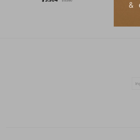
$
5.390
$