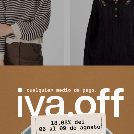
ater Fiber - Rayas Negro
Sweater Trenzado - Negro
2.380
4.792
$
5.290
$
5.990
$
$