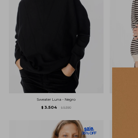
Sweater Luna - Negro
Swe
3.504
$
5.390
$