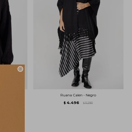

/Vison
Ruana Calen - Negro
4.496
$
5.290
$