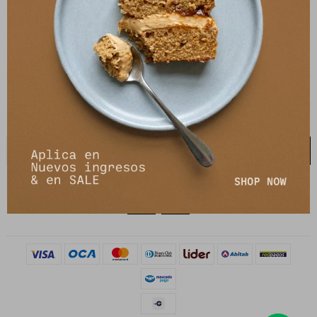
21 de setiembre 2895, Montevideo
shop@petrastore.com.uy
De lunes a sábados de 11 a 20hs
NEWSLETTER
¡Suscribite y recibí todas nuestras novedades!
SUSCRIBIRME

