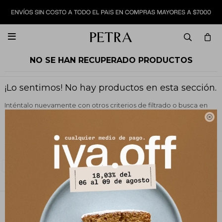

NO SE HAN RECUPERADO PRODUCTOS
¡Lo sentimos! No hay productos en esta sección.
Inténtalo nuevamente con otros criterios de filtrado o busca en
otras secciones de nuestro catálogo.

Filtrando por:
Vestimenta
Vestidos y monos
Quitar filtros
Color:
Camel
PETRA STORE
27141061 - 099 747 832