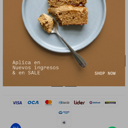
21 de setiembre 2895, Montevideo
shop@petrastore.com.uy
De lunes a sábados de 11 a 20hs
NEWSLETTER
¡Suscribite y recibí todas nuestras novedades!
SUSCRIBIRME

