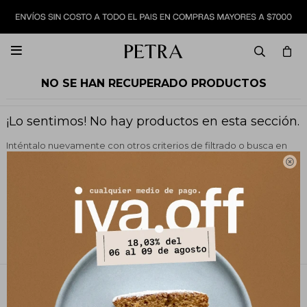

NO SE HAN RECUPERADO PRODUCTOS
¡Lo sentimos! No hay productos en esta sección.
Inténtalo nuevamente con otros criterios de filtrado o busca en
otras secciones de nuestro catálogo.

Quitar filtros
Filtrando por:
Zapatos
Color:
Verde
PETRA STORE
27141061 - 099 747 832