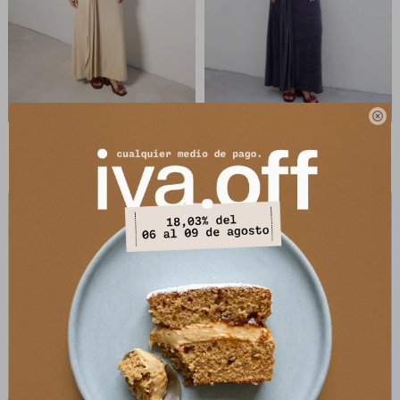

Falda Intuición - Beige Lurex
Falda Intuición - Azul Lurex
3.490
3.490
$
6.990
$
6.990
$
$