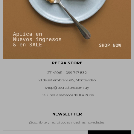
Falda Intuición - Chocolate
Falda Intuición - Negro
3.490
3.490
$
6.990
$
6.990
$
$
PETRA STORE
27141061 - 099 747 832
21 de setiembre 2895, Montevideo
shop@petrastore.com.uy
De lunes a sábados de 11 a 20hs
NEWSLETTER
¡Suscribite y recibí todas nuestras novedades!