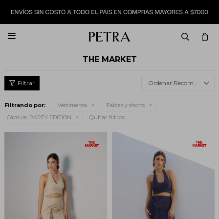

THE MARKET
Recomendados
Filtrando por:
Vestimenta
Faldas y shorts
Quitar filtros
Cápsula:
PARTY EDITION