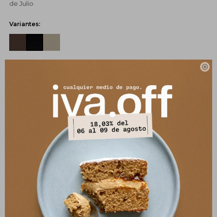
de Julio
Variantes:
UBICAR EN TIENDA
GUÍA DE TALLES

SELECCIONAR TALLE
COMPRAR
CANJEÁ TUS MILLAS ITAÚ
Pagos:
Ver opciones de pago y planes de cuotas