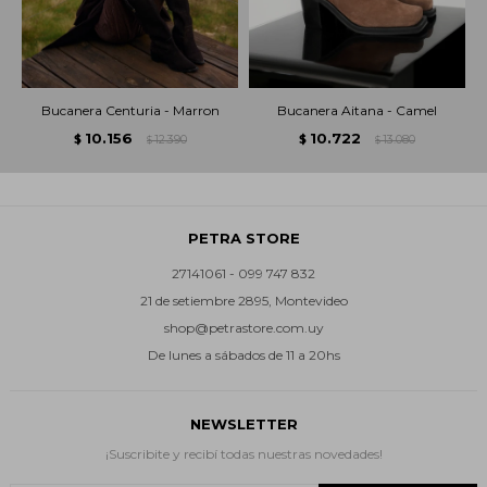
Bucanera Centuria - Marron
Bucanera Aitana - Camel
10.156
10.722
$
12.390
$
13.080
$
$
PETRA STORE
27141061 - 099 747 832
21 de setiembre 2895, Montevideo
shop@petrastore.com.uy
De lunes a sábados de 11 a 20hs
NEWSLETTER
¡Suscribite y recibí todas nuestras novedades!