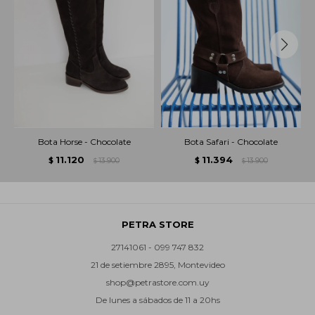
Bota Horse - Chocolate
Bota Safari - Chocolate
11.120
11.394
$
13.900
$
13.900
$
$
PETRA STORE
27141061 - 099 747 832
21 de setiembre 2895, Montevideo
shop@petrastore.com.uy
De lunes a sábados de 11 a 20hs