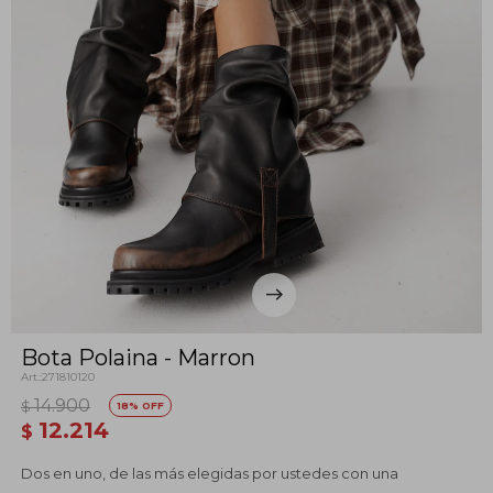
Bota Polaina - Marron
271810120
14.900
$
18
12.214
$
Dos en uno, de las más elegidas por ustedes con una