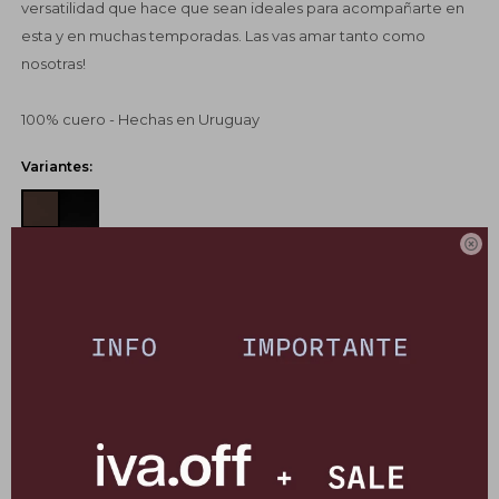
versatilidad que hace que sean ideales para acompañarte en
esta y en muchas temporadas. Las vas amar tanto como
nosotras!
100% cuero - Hechas en Uruguay
Variantes:

UBICAR EN TIENDA
GUÍA DE TALLES
SELECCIONAR TALLE
COMPRAR
CANJEÁ TUS MILLAS ITAÚ