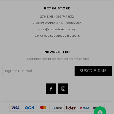
PETRA STORE
27141061 - 099 747 832
21 de setiembre 2895, Montevideo
shop@petrastore.com.uy
De lunes a sábados de 11 a 20hs
NEWSLETTER
¡Suscribite y recibí todas nuestras novedades!
SUSCRIBIRME

