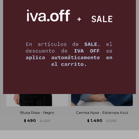
PRODUCTOS QUE TE PUEDEN INTERESAR
Blusa Rosa - Negro
Camisa Nysa - Estampa Azul
490
1.490
$
4.390
$
5.990
$
$