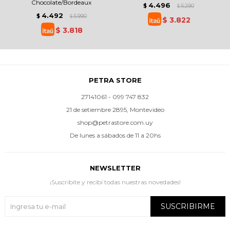
Chocolate/Bordeaux
4.496
$
5.290
$
4.492
$
5.990
$
$
3.822
$
3.818
PETRA STORE
27141061 - 099 747 832
21 de setiembre 2895, Montevideo
shop@petrastore.com.uy
De lunes a sábados de 11 a 20hs
NEWSLETTER
¡Suscribite y recibí todas nuestras novedades!
SUSCRIBIRME