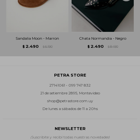
Sandalia Moon - Marron
Chata Normandia - Negro
2.490
2.490
$
6.190
$
8.490
$
$
PETRA STORE
27141061 - 099 747 832
21 de setiembre 2895, Montevideo
shop@petrastore.com.uy
De lunes a sábados de 11 a 20hs
NEWSLETTER
¡Suscribite y recibí todas nuestras novedades!