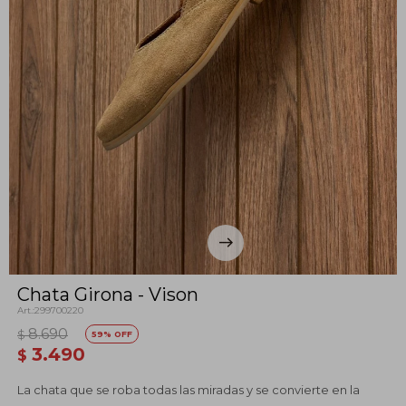
Chata Girona - Vison
299700220
8.690
$
59
3.490
$
La chata que se roba todas las miradas y se convierte en la