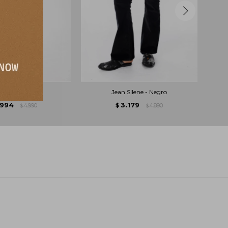
 Myka - Camel
Jean Silene - Negro
.994
3.179
4.990
$
4.890
$
$