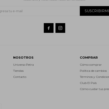
SUSCRIBIRM


NOSOTROS
COMPRAR
Universo Petra
Cómo comprar
Tiendas
Política de cambios
Contacto
Términos y Condicio
Club El País
Cómo cuidar tus pr