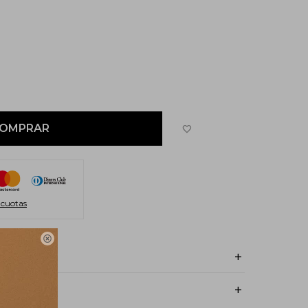
OMPRAR
 cuotas
