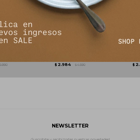
ado - Jean
Jean Cacao - Camel
Jean
2.984
2
6.990
$
4.590
$
$
NEWSLETTER
¡Suscribite y recibí todas nuestras novedades!