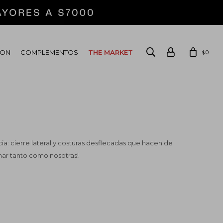
ION
COMPLEMENTOS
THE MARKET
0
$
ia: cierre lateral y costuras desflecadas que hacen de
amar tanto como nosotras!