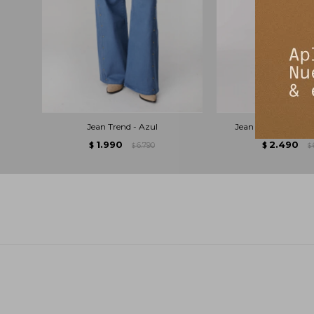
Jean Trend - Azul
Jean Murra Combin
1.990
2.490
$
6.790
$
$
$