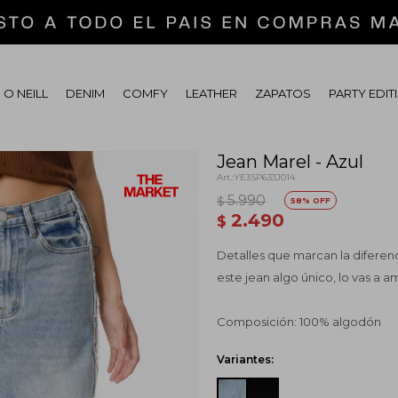
 O NEILL
DENIM
COMFY
LEATHER
ZAPATOS
PARTY EDIT
Jean Marel - Azul
YE3SP633J014
5.990
$
58
2.490
$
Detalles que marcan la diferenc
este jean algo único, lo vas a 
Composición: 100% algodón
Variantes: