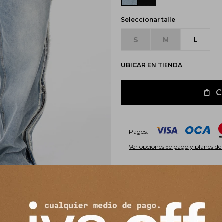
Seleccionar talle
S
M
L
UBICAR EN TIENDA
C
Pagos:
Ver opciones de pago y planes de
Envíos
Cambios y Devoluciones