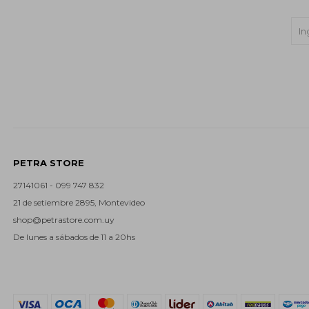
PETRA STORE
27141061 - 099 747 832
21 de setiembre 2895, Montevideo
shop@petrastore.com.uy
De lunes a sábados de 11 a 20hs