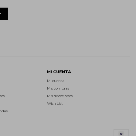
E
MI CUENTA
Mi cuenta
Mis compras
nes
Mis direcciones
Wish List
endas