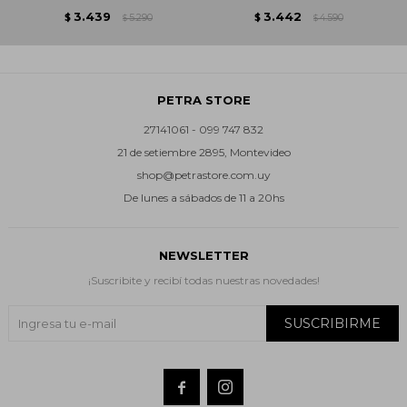
3.439
3.442
$
5.290
$
4.590
$
$
PETRA STORE
27141061 - 099 747 832
21 de setiembre 2895, Montevideo
shop@petrastore.com.uy
De lunes a sábados de 11 a 20hs
NEWSLETTER
¡Suscribite y recibí todas nuestras novedades!
SUSCRIBIRME

