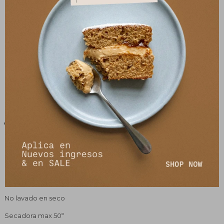
Ver opciones de pago y planes de cuotas
Envíos
Cambios y Devoluciones
Descripción
CUIDADOS:
Lavadora max 30º
No blanqueador. planchar max 110º
No lavado en seco
Secadora max 50º